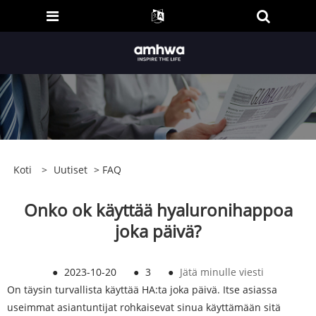
Koti
>
Uutiset
>
FAQ
Onko ok käyttää hyaluronihappoa
joka päivä?
●
2023-10-20
●
3
●
Jätä minulle viesti
On täysin turvallista käyttää HA:ta joka päivä. Itse asiassa
useimmat asiantuntijat rohkaisevat sinua käyttämään sitä