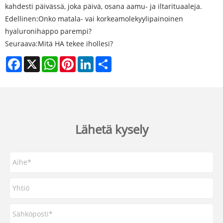
kahdesti päivässä, joka päivä, osana aamu- ja iltarituaaleja.
Edellinen:
Onko matala- vai korkeamolekyylipainoinen
hyaluronihappo parempi?
Seuraava:
Mitä HA tekee ihollesi?
Facebook
X
WhatsApp
Pinterest
LinkedIn
Share
Lähetä kysely