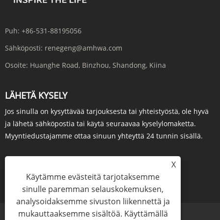
Puh:
+86-531-88195056
Sähköposti:
renegeng@amhwa.com
Osoite:
Huanghe Road, Binzhou, Shandong, Kiina
LÄHETÄ KYSELY
Jos sinulla on kysyttävää tarjouksesta tai yhteistyöstä, ole hyvä
ja lähetä sähköpostia tai käytä seuraavaa kyselylomaketta.
Myyntiedustajamme ottaa sinuun yhteyttä 24 tunnin sisällä.
X
Käytämme evästeitä tarjotaksemme
KYSY NYT
sinulle paremman selauskokemuksen,
analysoidaksemme sivuston liikennettä ja
mukauttaaksemme sisältöä. Käyttämällä