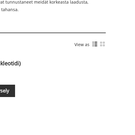
vat tunnustaneet meidät korkeasta laadusta,
n tahansa.
View as
leotidi)
sely