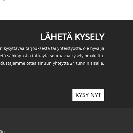
>
LÄHETÄ KYSELY
on kysyttävää tarjouksesta tai yhteistyöstä, ole hyvä ja
etä sähköpostia tai käytä seuraavaa kyselylomaketta.
dustajamme ottaa sinuun yhteyttä 24 tunnin sisällä.
KYSY NYT
ään