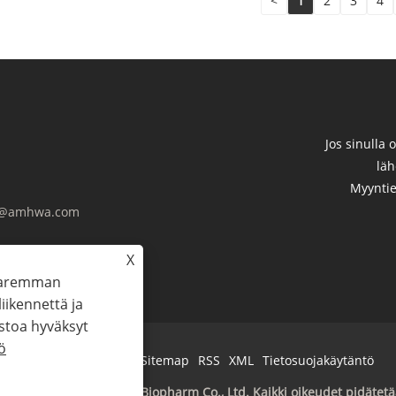
<
1
2
3
4
Jos sinulla 
läh
Myyntie
g@amhwa.com
X
 paremman
ikennettä ja
stoa hyväksyt
ö
Links
Sitemap
RSS
XML
Tietosuojakäytäntö
pyright © 2023 Amhwa Biopharm Co., Ltd. Kaikki oikeudet pidätet