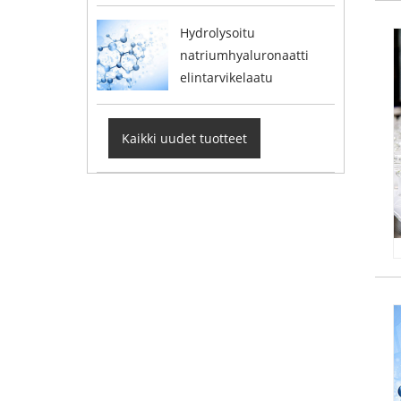
Hydrolysoitu
natriumhyaluronaatti
elintarvikelaatu
Kaikki uudet tuotteet