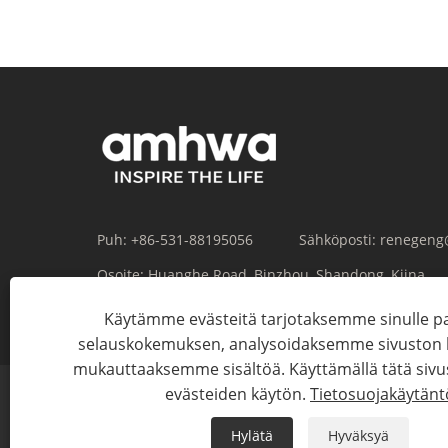
Puh:
+86-531-88195056
Sähköposti:
renegen
Osoite:
Huanghe Road, Binzhou, Shandong, Kiina
Käytämme evästeitä tarjotaksemme sinulle
selauskokemuksen, analysoidaksemme sivuston li
mukauttaaksemme sisältöä. Käyttämällä tätä sivu
evästeiden käytön.
Tietosuojakäytänt
Hylätä
Hyväksyä
Co