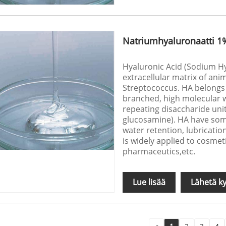
Natriumhyaluronaatti 1%
Hyaluronic Acid (Sodium Hya
extracellular matrix of ani
Streptococcus. HA belongs 
branched, high molecular w
repeating disaccharide unit
glucosamine). HA have som
water retention, lubricatio
is widely applied to cosmeti
pharmaceutics,etc.
Lue lisää
Lähetä ky