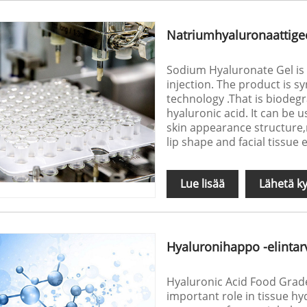
Natriumhyaluronaattigee
Sodium Hyaluronate Gel is a
injection. The product is s
technology .That is biodeg
hyaluronic acid. It can be u
skin appearance structure,
lip shape and facial tissue
Lue lisää
Lähetä ky
Hyaluronihappo -elintar
Hyaluronic Acid Food Grade,
important role in tissue h