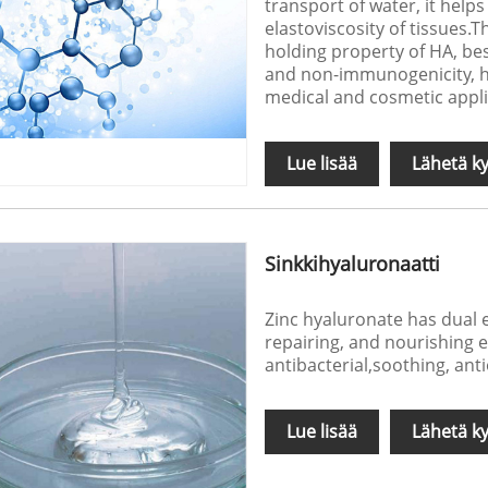
transport of water, it help
elastoviscosity of tissues.
holding property of HA, bes
and non-immunogenicity, h
medical and cosmetic appli
Lue lisää
Lähetä ky
Sinkkihyaluronaatti
Zinc hyaluronate has dual e
repairing, and nourishing e
antibacterial,soothing, anti
Lue lisää
Lähetä ky