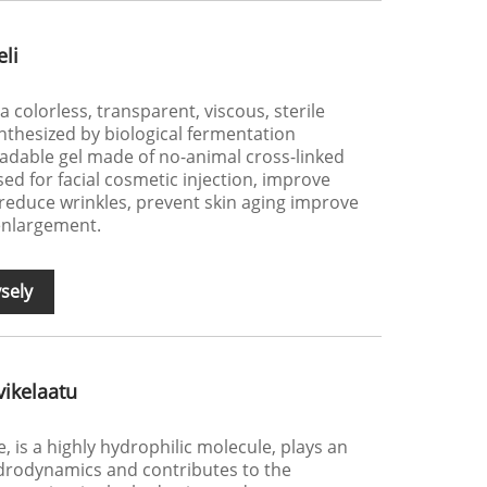
li
 colorless, transparent, viscous, sterile
ynthesized by biological fermentation
radable gel made of no-animal cross-linked
sed for facial cosmetic injection, improve
reduce wrinkles, prevent skin aging improve
 enlargement.
sely
vikelaatu
 is a highly hydrophilic molecule, plays an
ydrodynamics and contributes to the