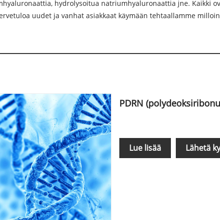
yaluronaattia, hydrolysoitua natriumhyaluronaattia jne. Kaikki o
. Tervetuloa uudet ja vanhat asiakkaat käymään tehtaallamme milloi
PDRN (polydeoksiribonuk
Lue lisää
Lähetä ky