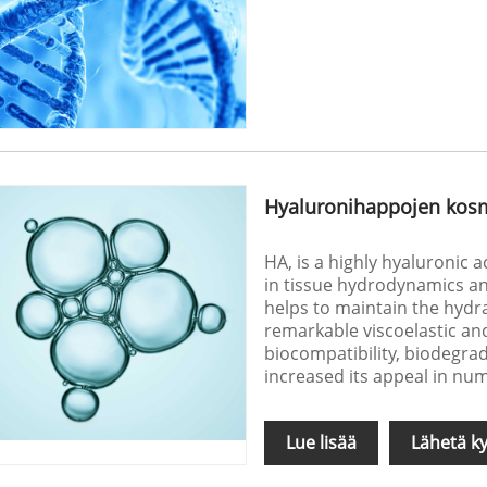
Hyaluronihappojen kosm
HA, is a highly hyaluronic 
in tissue hydrodynamics and
helps to maintain the hydra
remarkable viscoelastic and
biocompatibility, biodegra
increased its appeal in nu
Lue lisää
Lähetä ky