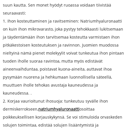
suun kautta. Sen monet hyödyt ruoassa voidaan tiivistää
seuraavasti:
1. Ihon kosteuttaminen ja ravitseminen: Natriumhyaluronaatti
on kuin ihon mikrovarasto, joka pystyy tehokkaasti lukitsemaan
ja täydentämään ihon tarvitsemaa kosteutta varmistaen ihon
pitkäkestoisen kosteutuksen ja ravinnon. Juomien muodossa
nieltyinä nämä pienet molekyylit voivat tunkeutua ihon pintaan
tuoden iholle suoraa ravintoa, mutta myös edistävät
aineenvaihduntaa, poistavat kuona-aineita, auttavat ihoa
pysymään nuorena ja hehkumaan luonnollisella säteellä,
muuttuen iholle tehokas avustaja kauneudessa ja
kauneudessa. .
2. Korjaa vaurioitunut ihosuoja: tunkeutuu syvälle ihon
dermiskerrokseen,
natriumhyaluronaatti
osoittaa
poikkeuksellisen korjauskykynsä. Se voi stimuloida orvaskeden
solujen toimintaa, edistää solujen lisääntymistä ja