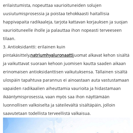
erilaistumista, nopeuttaa vaurioituneiden solujen
uusiutumisprosessia ja poistaa tehokkaasti haitallisia
happivapaita radikaaleja, tarjota kattavan korjauksen ja suojan
vaurioituneelle iholle ja palauttaa ihon nopeasti terveeseen
tilaan.
3. Antioksidantti: erilainen kuin
pintakäsittely,
natriumhyaluronaatti
juomat alkavat kehon sisältä
ja vaikuttavat suoraan kehoon juomisen kautta saaden aikaan
erinomaisen antioksidanttisen vaikutuksensa. Tällainen sisältä
ulospäin tapahtuva parannus ei ainoastaan ​​auta vastustamaan
vapaiden radikaalien aiheuttamia vaurioita ja hidastamaan
ikääntymisprosessia, vaan myös saa ihon näyttämään
luonnollisen valkoiselta ja säteilevältä sisältäpäin, jolloin
saavutetaan todellista terveellistä valkaisua.