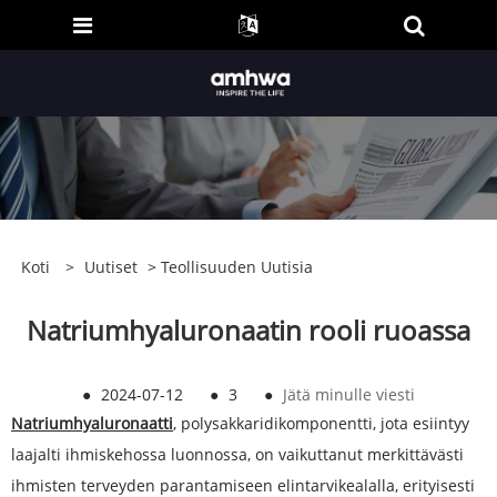
Koti
>
Uutiset
>
Teollisuuden Uutisia
Natriumhyaluronaatin rooli ruoassa
●
2024-07-12
●
3
●
Jätä minulle viesti
Natriumhyaluronaatti
, polysakkaridikomponentti, jota esiintyy
laajalti ihmiskehossa luonnossa, on vaikuttanut merkittävästi
ihmisten terveyden parantamiseen elintarvikealalla, erityisesti