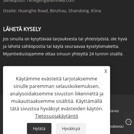
Sähköposti:
renegeng@amhwa.com
Osoite:
Huanghe Road, Binzhou, Shandong, Kiina
LÄHETÄ KYSELY
Jos sinulla on kysyttävää tarjouksesta tai yhteistyöstä, ole hyvä
ja lähetä sähköpostia tai käytä seuraavaa kyselylomaketta.
Myyntiedustajamme ottaa sinuun yhteyttä 24 tunnin sisällä.
X
Käytämme evästeitä tarjotaksemme
KYSY NYT
sinulle paremman selauskokemuksen,
analysoidaksemme sivuston liikennettä ja
mukauttaaksemme sisältöä. Käyttämällä
tätä sivustoa hyväksyt evästeiden käytön.
Links
Sitemap
RSS
XML
Tietosuojakäytäntö
Tietosuojakäytäntö
Copyright © 2023 Amhwa Biopharm Co., Ltd. Kaikki oikeudet pidätetään
Hylätä
Hyväksyä